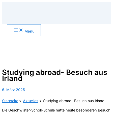
Zum
Inhalt
springen
Main
Menü
Menu
Suchen
Studying abroad- Besuch aus
Irland
6. März 2025
Startseite
Aktuelles
Studying abroad- Besuch aus Irland
Die Geschwister-Scholl-Schule hatte heute besonderen Besuch