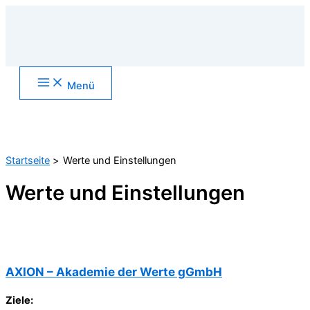
Zum
Inhalt
springen
Main
Menü
Menu
Suchen
Startseite
Werte und Einstellungen
Werte und Einstellungen
AXION – Akademie der Werte gGmbH
Ziele: