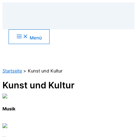
Zum
Inhalt
springen
Main
Menü
Menu
Suchen
Startseite
Kunst und Kultur
Kunst und Kultur
Musik