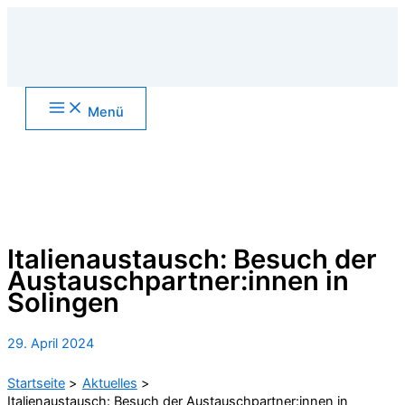
Zum
Inhalt
springen
Main
Menü
Menu
Suchen
Italienaustausch: Besuch der
Austauschpartner:innen in
Solingen
29. April 2024
Startseite
Aktuelles
Italienaustausch: Besuch der Austauschpartner:innen in