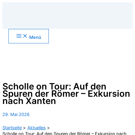
Zum
Inhalt
springen
Main
Menü
Menu
Suchen
Scholle on Tour: Auf den
Spuren der Römer – Exkursion
nach Xanten
29. Mai 2026
Startseite
Aktuelles
Scholle on Tour: Auf den Spuren der Römer – Exkursion nach