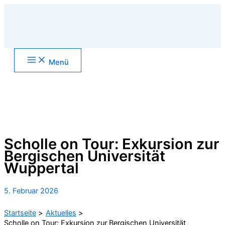
Zum
Inhalt
springen
Main
Menü
Menu
Suchen
Scholle on Tour: Exkursion zur
Bergischen Universität
Wuppertal
5. Februar 2026
Startseite
Aktuelles
Scholle on Tour: Exkursion zur Bergischen Universität